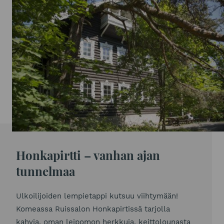
Honkapirtti – vanhan ajan
tunnelmaa
Ulkoilijoiden lempietappi kutsuu viihtymään!
Komeassa Ruissalon Honkapirtissä tarjolla
kahvia, oman leipomon herkkuja, keittolounasta