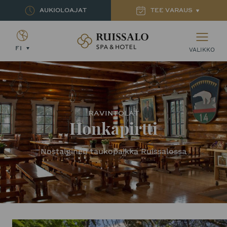
AUKIOLOAJAT
TEE VARAUS
Ruissalon Kylpylä – Ruissalo Spa Hotel
FI
VALIKKO
RAVINTOLAT
Honkapirtti
Nostalginen taukopaikka Ruissalossa