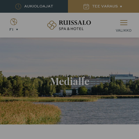
AUKIOLOAJAT
TEE VARAUS
Ruissalon Kylpylä – Ruissalo Spa Hotel
FI
VALIKKO
Medialle