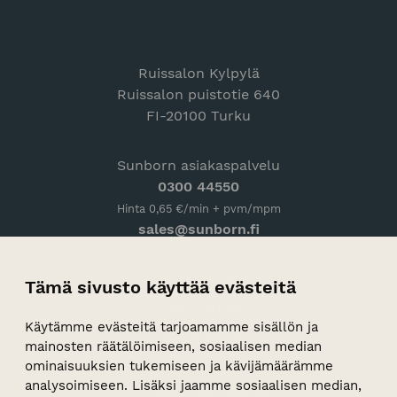
Ruissalon Kylpylä
Ruissalon puistotie 640
FI-20100 Turku
Sunborn asiakaspalvelu
0300 44550
Hinta 0,65 €/min + pvm/mpm
sales@sunborn.fi
YHTEYSTIEDOT
Tämä sivusto käyttää evästeitä
AJO-OHJEET
Käytämme evästeitä tarjoamamme sisällön ja
PALAUTE
mainosten räätälöimiseen, sosiaalisen median
TIETOSUOJA
ominaisuuksien tukemiseen ja kävijämäärämme
analysoimiseen. Lisäksi jaamme sosiaalisen median,
VASTUULLISUUS