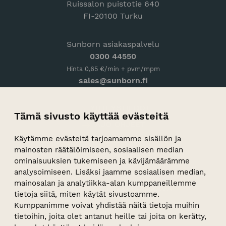
Ruissalon puistotie 640
FI-20100 Turku
Sunborn asiakaspalvelu
0300 44550
Hinta 0,65 €/min + pvm/mpm
sales@sunborn.fi
YHTEYSTIEDOT
Tämä sivusto käyttää evästeitä
AJO-OHJEET
Käytämme evästeitä tarjoamamme sisällön ja
PALAUTE
mainosten räätälöimiseen, sosiaalisen median
TIETOSUOJA
ominaisuuksien tukemiseen ja kävijämäärämme
analysoimiseen. Lisäksi jaamme sosiaalisen median,
VASTUULLISUUS
mainosalan ja analytiikka-alan kumppaneillemme
WHISTLEBLOWER-KANAVA
tietoja siitä, miten käytät sivustoamme.
Kumppanimme voivat yhdistää näitä tietoja muihin
tietoihin, joita olet antanut heille tai joita on kerätty,