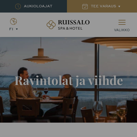
AUKIOLOAJAT
TEE VARAUS
Ruissalon Kylpylä – Ruissalo Spa Hotel
FI
VALIKKO
Ravintolat ja viihde