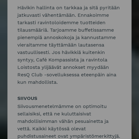
Hävikin hallinta on tarkkaa ja sitä pyritään
jatkuvasti vähentämään. Ennakoimme
tarkasti ravintoloidemme tuotteiden
tilausmääriä. Tarjoamme buffetissamme
pienempiä annoskokoja ja kannustamme
vieraitamme täyttämään lautasensa
vastuullisesti. Jos hävikkiä kuitenkin
syntyy, Café Kompassista ja ravintola
Loistosta ylijäävät annokset myydään
ResQ Club -sovelluksessa eteenpäin aina
kun mahdollista.
SIIVOUS
Siivousmenetelmämme on optimoitu
sellaisiksi, että ne kuluttaisivat
mahdollisimman vähän pesuainetta ja
vettä. Kaikki käytössä olevat
puhdistusaineet ovat ympäristömerkittyjä.