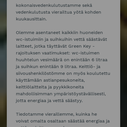
kokonaisvedenkulutustamme sekä
vedenkulutusta vierailtua yötä kohden
kuukausittain.
Olemme asentaneet kaikkiin huoneiden
wc-istuimiin ja suihkuihin vettä säästävät
laitteet, jotka täyttävät Green Key -
rajoituksen vaatimukset: wc-istuimen
huuhtelun vesimäärä on enintään 6 litraa
ja suihkun enintään 9 litraa. Keittiö- ja
siivoushenkilöstömme on myös koulutettu
käyttämään astianpesukoneita,
keittiölaitteita ja pyykkikoneita
mahdollisimman ympäristöystävällisesti,
jotta energiaa ja vettä säästyy.
Tiedotamme vieraillemme, kuinka he
voivat omalta osaltaan säästää energiaa ja