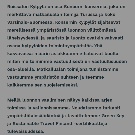
Ruissalon Kylpylä on osa Sunborn-konsernia, joka on
merkittävä matkailualan toimija Turussa ja koko
Varsinais-Suomessa. Konsernin kylpylät sijaitsevat
merellisessä ympäristössä luonnon välittömässä
läheisyydessä, ja saaristo ja luonto ovatkin vahvasti
osana kylpylöiden toimintaympäristöä. Yhä
kasvavassa määrin asiakkaamme haluavat kuulla
miten me toimimme vastuullisesti eri vastuullisuuden
osa-alueilla. Matkailualan toimijana tunnistamme
vastuumme ympäristön suhteen ja teemme
kaikkemme sen suojelemiseksi.
Meillä luonnon vaaliminen näkyy kaikissa arjen
toimissa ja valinnoissamme. Noudatamme tarkasti
ympäristölainsäädäntöä ja tavoittelemme Green Key
ja Sustainable Travel Finland -sertifikaatteja
tulevaisuudessa.