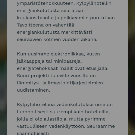
ympäristötehokkuuteen. Kylpylähotellin
energiankulutusta seurataan
kuukausitasolla ja poikkeamiin puututaan.
Tavoitteena on vähentää
energiankulutusta merkittävästi
seuraavien kolmen vuoden aikana.
Kun uusimme elektroniikkaa, kuten
jääkaappeja tai minibaareja,
energiatehokkaat mallit ovat etusijalla.
Suuri projekti tuleville vuosille on
lämmitys- ja ilmastointijärjestelmien
uudistaminen.
Kylpylähotellina vedenkulutuksemme on
luonnollisesti suurempi kuin hotelleilla,
joilla ei ole allastiloja, mutta pyrimme
vastuulliseen vedenkäyttöön. Seuraamme
säännöllisesti