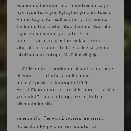
Vaalimme luonnon monimuotoisuutta ja
hyvinvointia myös kylpylän ympäristössä.
Emme käytä kemiallisia torjunta-aineita
tai lannoitteita viheralueillamme. Kastelu
rajoitetaan aamu- ja iltatunteihin
luonnonvarojen säästämiseksi. Uusia
viheralueita suunniteltaessa keskitymme
istuttamaan kotoperäisiä kasvilajeja.
Lisätäksemme monimuotoisuutta olemme
lisänneet puutarha-alueillemme
mehiläispesiä ja linnunpönttöjä.
Henkilökuntamme on osallistunut erilaisiin
ympäristönsuojelutempauksiin, kuten
siivoustalkoisiin.
HENKILÖSTÖN YMPÄRISTÖKOULUTUS
Ruissalon Kylpylä on omistautunut