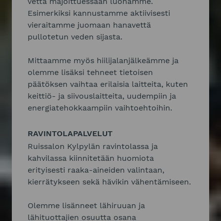
vettä majoittuessaan luonamme.
Esimerkiksi kannustamme aktiivisesti
vieraitamme juomaan hanavettä
pullotetun veden sijasta.
Mittaamme myös hiilijalanjälkeämme ja
olemme lisäksi tehneet tietoisen
päätöksen vaihtaa erilaisia laitteita, kuten
keittiö- ja siivouslaitteita, uudempiin ja
energiatehokkaampiin vaihtoehtoihin.
RAVINTOLAPALVELUT
Ruissalon Kylpylän ravintolassa ja
kahvilassa kiinnitetään huomiota
erityisesti raaka-aineiden valintaan,
kierrätykseen sekä hävikin vähentämiseen.
Olemme lisänneet lähiruuan ja
lähituottajien osuutta osana