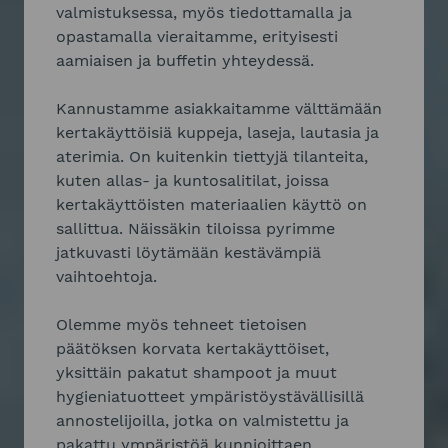
valmistuksessa, myös tiedottamalla ja
opastamalla vieraitamme, erityisesti
aamiaisen ja buffetin yhteydessä.
Kannustamme asiakkaitamme välttämään
kertakäyttöisiä kuppeja, laseja, lautasia ja
aterimia. On kuitenkin tiettyjä tilanteita,
kuten allas- ja kuntosalitilat, joissa
kertakäyttöisten materiaalien käyttö on
sallittua. Näissäkin tiloissa pyrimme
jatkuvasti löytämään kestävämpiä
vaihtoehtoja.
Olemme myös tehneet tietoisen
päätöksen korvata kertakäyttöiset,
yksittäin pakatut shampoot ja muut
hygieniatuotteet ympäristöystävällisillä
annostelijoilla, jotka on valmistettu ja
pakattu ympäristöä kunnioittaen.