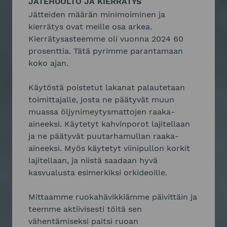
JÄTEHUOLTO JA KIERRÄTYS
Jätteiden määrän minimoiminen ja
kierrätys ovat meille osa arkea.
Kierrätysasteemme oli vuonna 2024 60
prosenttia. Tätä pyrimme parantamaan
koko ajan.
Käytöstä poistetut lakanat palautetaan
toimittajalle, josta ne päätyvät muun
muassa öljynimeytysmattojen raaka-
aineeksi. Käytetyt kahvinporot lajitellaan
ja ne päätyvät puutarhamullan raaka-
aineeksi. Myös käytetyt viinipullon korkit
lajitellaan, ja niistä saadaan hyvä
kasvualusta esimerkiksi orkideoille.
Mittaamme ruokahävikkiämme päivittäin ja
teemme aktiivisesti töitä sen
vähentämiseksi paitsi ruoan