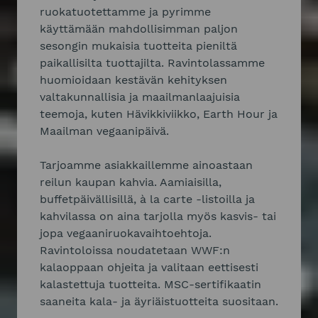
ruokatuotettamme ja pyrimme
käyttämään mahdollisimman paljon
sesongin mukaisia tuotteita pieniltä
paikallisilta tuottajilta. Ravintolassamme
huomioidaan kestävän kehityksen
valtakunnallisia ja maailmanlaajuisia
teemoja, kuten Hävikkiviikko, Earth Hour ja
Maailman vegaanipäivä.
Tarjoamme asiakkaillemme ainoastaan
reilun kaupan kahvia. Aamiaisilla,
buffetpäivällisillä, à la carte -listoilla ja
kahvilassa on aina tarjolla myös kasvis- tai
jopa vegaaniruokavaihtoehtoja.
Ravintoloissa noudatetaan WWF:n
kalaoppaan ohjeita ja valitaan eettisesti
kalastettuja tuotteita. MSC-sertifikaatin
saaneita kala- ja äyriäistuotteita suositaan.