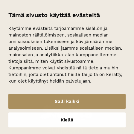
hyvistä aikomuksistasi huolimatta.
alihankkijoiden ja muiden sidosryhmien
YHTEYSTIEDOT
kanssa pyrimme luomaan fasiliteetit, jossa
Tämä sivusto käyttää evästeitä
Ole mukana luomassa kaikille
jokaisella on hyvä ja turvallista olla.
AJO-OHJEET
turvallisempaa tilaa. Puutu näkemääsi
Turvallisuudesta ja
Käytämme evästeitä tarjoamamme sisällön ja
PALAUTE
syrjintään.
järjestyksenvalvonnasta vastaa kiinteistö-
mainosten räätälöimiseen, sosiaalisen median
TIETOSUOJA
ja turvallisuusjohtaja.
ominaisuuksien tukemiseen ja kävijämäärämme
analysoimiseen. Lisäksi jaamme sosiaalisen median,
VASTUULLISUUS
mainosalan ja analytiikka-alan kumppaneillemme
Olemme varautuneet monenlaisiin
WHISTLEBLOWER-KANAVA
tietoja siitä, miten käytät sivustoamme.
mahdollisiin vaaratilanteisiin ja
Kumppanimme voivat yhdistää näitä tietoja muihin
tiedotamme vieraitamme toimintaohjeista
tietoihin, joita olet antanut heille tai joita on kerätty,
tarvittaessa. Jos havaitset Ruissalon
kun olet käyttänyt heidän palvelujaan.
kylpylässä turvallisuuspuutteita,
Facebook
Instagram
Youtube
pyydämme ilmoittamaan niistä matalalla
kynnyksellä henkilökunnalle tai
Salli kaikki
vastuullisuus.ruissalo@sunborn.fi -
osoitteeseen.
Kiellä