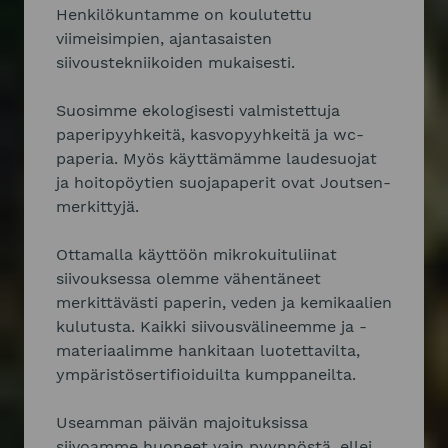
Henkilökuntamme on koulutettu
viimeisimpien, ajantasaisten
siivoustekniikoiden mukaisesti.
Suosimme ekologisesti valmistettuja
paperipyyhkeitä, kasvopyyhkeitä ja wc-
paperia. Myös käyttämämme laudesuojat
ja hoitopöytien suojapaperit ovat Joutsen-
merkittyjä.
Ottamalla käyttöön mikrokuituliinat
siivouksessa olemme vähentäneet
merkittävästi paperin, veden ja kemikaalien
kulutusta. Kaikki siivousvälineemme ja -
materiaalimme hankitaan luotettavilta,
ympäristösertifioiduilta kumppaneilta.
Useamman päivän majoituksissa
siivoamme huoneet vain pyynnöstä, ellei