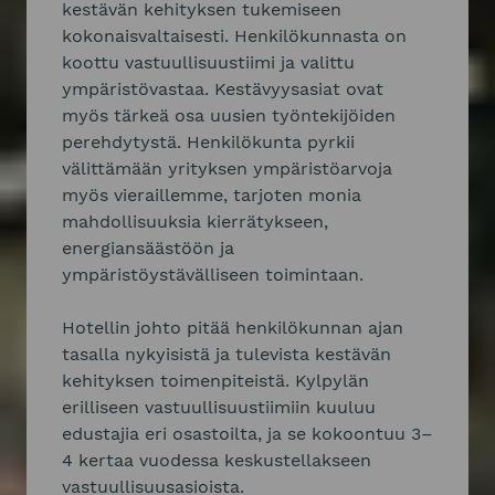
kestävän kehityksen tukemiseen
kokonaisvaltaisesti. Henkilökunnasta on
koottu vastuullisuustiimi ja valittu
ympäristövastaa. Kestävyysasiat ovat
myös tärkeä osa uusien työntekijöiden
perehdytystä. Henkilökunta pyrkii
välittämään yrityksen ympäristöarvoja
myös vieraillemme, tarjoten monia
mahdollisuuksia kierrätykseen,
energiansäästöön ja
ympäristöystävälliseen toimintaan.
Hotellin johto pitää henkilökunnan ajan
tasalla nykyisistä ja tulevista kestävän
kehityksen toimenpiteistä. Kylpylän
erilliseen vastuullisuustiimiin kuuluu
edustajia eri osastoilta, ja se kokoontuu 3–
4 kertaa vuodessa keskustellakseen
vastuullisuusasioista.