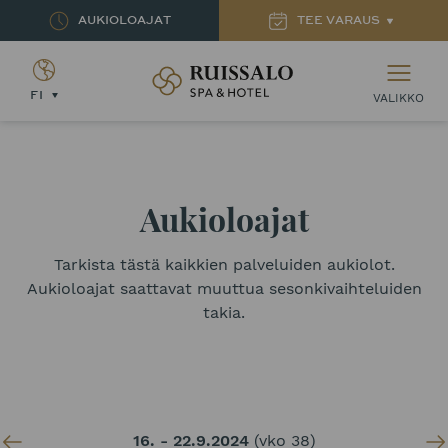
AUKIOLOAJAT
TEE VARAUS
Ruissalon Kylpylä – Ruissalo Spa Hotel
FI
VALIKKO
Aukioloajat
Tarkista tästä kaikkien palveluiden aukiolot.
Aukioloajat saattavat muuttua sesonkivaihteluiden
takia.
16. - 22.9.2024
(vko 38)